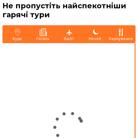
Не пропустіть найспекотніши
гарячі тури
Куди
Готель
Виліт
Ночей
Харчування