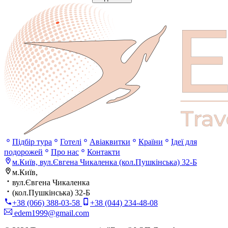
Підбір тура
Готелі
Авіаквитки
Країни
Ідеї для
подорожей
Про нас
Контакти
м.Київ, вул.Євгена Чикаленка (кол.Пушкінська) 32-Б
м.Київ,
вул.Євгена Чикаленка
(кол.Пушкінська) 32-Б
+38 (066) 388-03-58
+38 (044) 234-48-08
edem1999@gmail.com