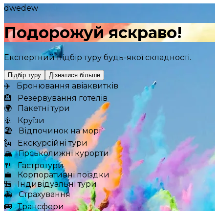
dwedew
Подорожуй яскраво!
Експертний підбір туру будь-якої складності.
Підбір туру
Дізнатися більше
✈️
Бронювання авіаквитків
🏨
Резервування готелів
🌍
Пакетні тури
🚢
Круїзи
🏖
Відпочинок на морі
🗽
Екскурсійні тури
🏔
Гірськолижні курорти
🍴
Гастротури
💼
Корпоративні поїздки
🎒
Індивідуальні тури
🚑
Страхування
🚌
Трансфери